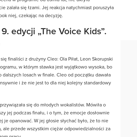
 zalała się łzami. Jej reakcja natychmiast poruszyła
bok niej, czekając na decyzję.
9. edycji „The Voice Kids”.
a
ię finaliści z drużyny Cleo: Ola Piłat, Leon Skorupski
programu, w którym stawka jest wyjątkowo wysoka, bo
dalszych losach w finale. Cleo od początku dawała
sywnie i że nie jest to dla niej kolejny standardowy
 przywiązała się do młodych wokalistów. Mówiła o
y jej podczas finału, i o tym, że emocje dosłownie
ej je opanować. W jej głosie słychać było, że to nie
ją, ale przede wszystkim ciężar odpowiedzialności za
rom pracy.