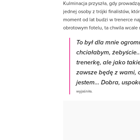
Kulminacja przyszła, gdy prowadzą
jednej osoby z trójki finalistów, kt
moment od lat budzi w trenerce na
obrotowym fotelu, ta chwila wcale n
To był dla mnie ogrom
chciałabym, żebyście..
trenerkę, ale jako tak
zawsze będę z wami, co
jestem... Dobra, uspokó
wyjaśniła.