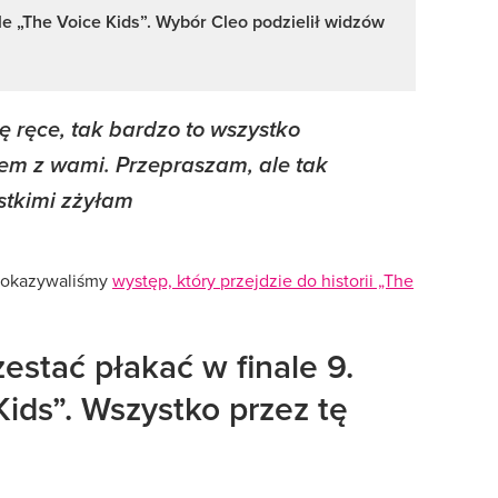
le „The Voice Kids”. Wybór Cleo podzielił widzów
ię ręce, tak bardzo to wszystko
em z wami. Przepraszam, ale tak
stkimi zżyłam
pokazywaliśmy
występ, który przejdzie do historii „The
estać płakać w finale 9.
Kids”. Wszystko przez tę