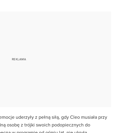
 emocje uderzyły z pełną siłą, gdy Cleo musiała przy
dną osobę z trójki swoich podopiecznych do
becna w programie od ośmiu lat, nie ukryła