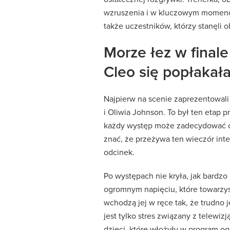
wzruszenia i w kluczowym momencie
także uczestników, którzy stanęli o
Morze łez w finale 
Cleo się popłakał
Najpierw na scenie zaprezentowali s
i Oliwia Johnson. To był ten etap 
każdy występ może zadecydować o 
znać, że przeżywa ten wieczór inten
odcinek.
Po występach nie kryła, jak bardzo
ogromnym napięciu, które towarzysz
wchodzą jej w ręce tak, że trudno j
jest tylko stres związany z telewiz
dzieci, które włożyły w program og