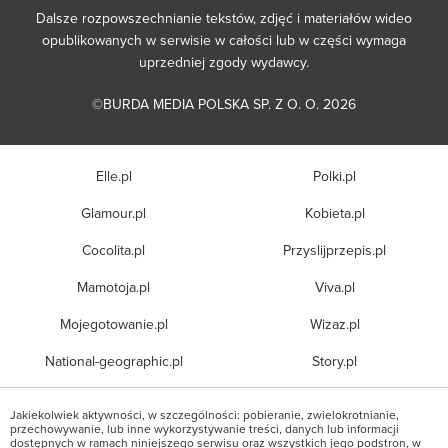
Dalsze rozpowszechnianie tekstów, zdjęć i materiałów wideo
opublikowanych w serwisie w całości lub w części wymaga
uprzedniej zgody wydawcy.
©BURDA MEDIA POLSKA SP. Z O. O. 2026
Elle.pl
Polki.pl
Glamour.pl
Kobieta.pl
Cocolita.pl
Przyslijprzepis.pl
Mamotoja.pl
Viva.pl
Mojegotowanie.pl
Wizaz.pl
National-geographic.pl
Story.pl
Jakiekolwiek aktywności, w szczególności: pobieranie, zwielokrotnianie,
przechowywanie, lub inne wykorzystywanie treści, danych lub informacji
dostępnych w ramach niniejszego serwisu oraz wszystkich jego podstron, w