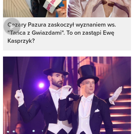
Cezary Pazura zaskoczył wyznaniem ws.
"Tańca z Gwiazdami". To on zastąpi Ewę
Kasprzyk?