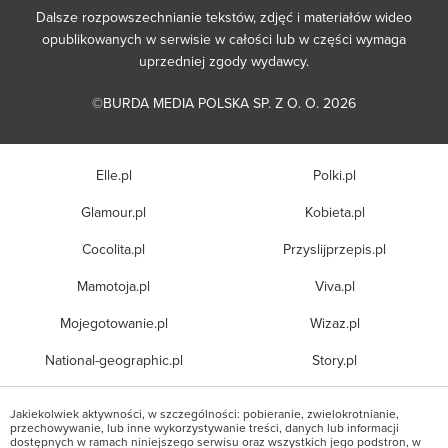
Dalsze rozpowszechnianie tekstów, zdjęć i materiałów wideo
opublikowanych w serwisie w całości lub w części wymaga
uprzedniej zgody wydawcy.
©BURDA MEDIA POLSKA SP. Z O. O. 2026
Elle.pl
Polki.pl
Glamour.pl
Kobieta.pl
Cocolita.pl
Przyslijprzepis.pl
Mamotoja.pl
Viva.pl
Mojegotowanie.pl
Wizaz.pl
National-geographic.pl
Story.pl
Jakiekolwiek aktywności, w szczególności: pobieranie, zwielokrotnianie,
przechowywanie, lub inne wykorzystywanie treści, danych lub informacji
dostępnych w ramach niniejszego serwisu oraz wszystkich jego podstron, w