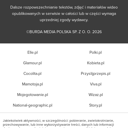
Dalsze rozpowszechnianie tekstów, zdjęć i materiałów wideo
opublikowanych w serwisie w całości lub w części wymaga
uprzedniej zgody wydawcy.
©BURDA MEDIA POLSKA SP. Z O. O. 2026
Elle.pl
Polki.pl
Glamour.pl
Kobieta.pl
Cocolita.pl
Przyslijprzepis.pl
Mamotoja.pl
Viva.pl
Mojegotowanie.pl
Wizaz.pl
National-geographic.pl
Story.pl
Jakiekolwiek aktywności, w szczególności: pobieranie, zwielokrotnianie,
przechowywanie, lub inne wykorzystywanie treści, danych lub informacji