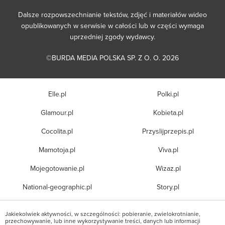
Dalsze rozpowszechnianie tekstów, zdjęć i materiałów wideo
opublikowanych w serwisie w całości lub w części wymaga
uprzedniej zgody wydawcy.
©BURDA MEDIA POLSKA SP. Z O. O. 2026
Elle.pl
Polki.pl
Glamour.pl
Kobieta.pl
Cocolita.pl
Przyslijprzepis.pl
Mamotoja.pl
Viva.pl
Mojegotowanie.pl
Wizaz.pl
National-geographic.pl
Story.pl
Jakiekolwiek aktywności, w szczególności: pobieranie, zwielokrotnianie,
przechowywanie, lub inne wykorzystywanie treści, danych lub informacji