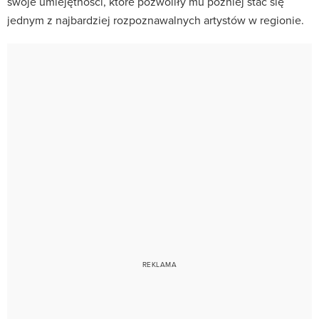
swoje umiejętności, które pozwoliły mu później stać się
jednym z najbardziej rozpoznawalnych artystów w regionie.