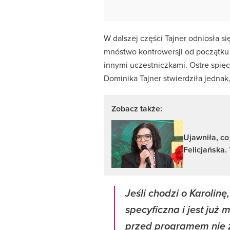
W dalszej części Tajner odniosła s
mnóstwo kontrowersji od początku 
innymi uczestniczkami. Ostre spięc
Dominika Tajner stwierdziła jedna
Zobacz także:
Ujawniła, co
Felicjańska.
Jeśli chodzi o Karolinę
specyficzna i jest już 
przed programem nie 