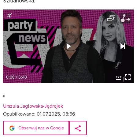
Szklanowska.
0:00 / 6:48
x
Urszula Jagłowska-Jędrejek
Opublikowano:
01.07.2025, 08:56
Obserwuj nas w Google