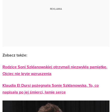
Zobacz także:
Rodzice Soni Szklanowskiej otrzymali niezwykłą pamiątkę.
Ojciec nie kryje wzruszenia
Klaudia El Dursi pożegnała Sonię Szklanowską. To, co
napisała po jej śmierci, łamie serce