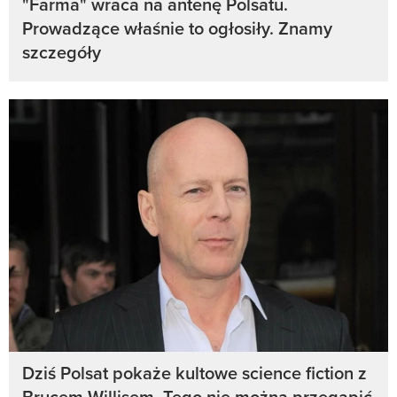
"Farma" wraca na antenę Polsatu.
Prowadzące właśnie to ogłosiły. Znamy
szczegóły
Dziś Polsat pokaże kultowe science fiction z
Brucem Willisem. Tego nie można przegapić