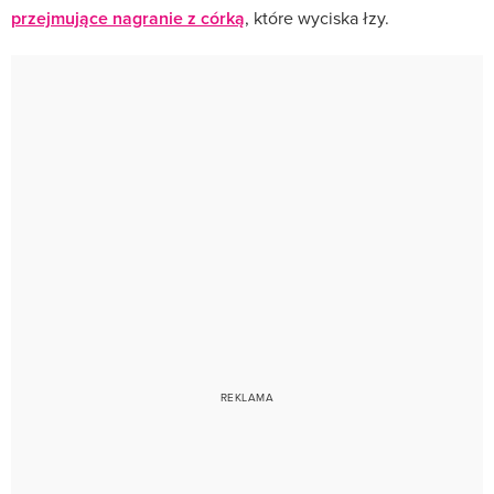
przejmujące nagranie z córką
, które wyciska łzy.