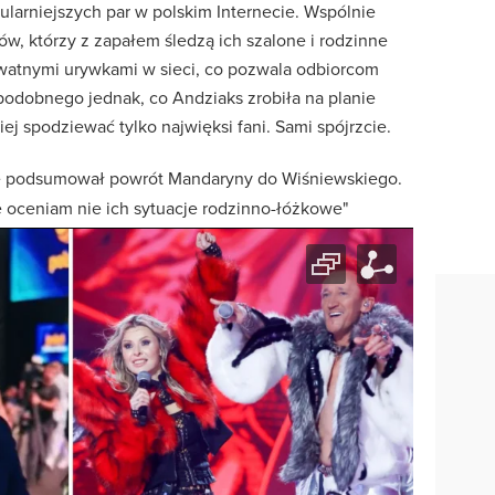
ularniejszych par w polskim Internecie. Wspólnie
w, którzy z zapałem śledzą ich szalone i rodzinne
rywatnymi urywkami w sieci, co pozwala odbiorcom
podobnego jednak, co Andziaks zrobiła na planie
iej spodziewać tylko najwięksi fani. Sami spójrzcie.
e podsumował powrót Mandaryny do Wiśniewskiego.
ie oceniam nie ich sytuacje rodzinno-łóżkowe"