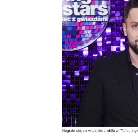
Nagrało się, co Andziaks zrobiła w "Tańcu z g