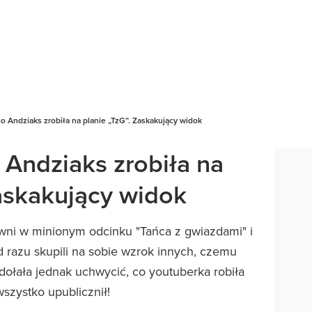
co Andziaks zrobiła na planie „TzG”. Zaskakujący widok
 Andziaks zrobiła na
Zaskakujący widok
owni w minionym odcinku "Tańca z gwiazdami" i
d razu skupili na sobie wzrok innych, czemu
zdołała jednak uchwycić, co youtuberka robiła
szystko upublicznił!