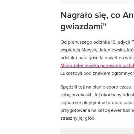
Nagrało się, co An
gwiazdami"
Od pierwszego odcinka 16. edycji 
wspierają Marysię Jeleniewską, któ
odcinku para gościła nawet na wid
Maria Jeleniewska ponownie rozbi
Łukaszowi pod znakiem ogromnych
Spędzili też na planie sporo czasu,
sobą przekąski. Jej ukochany udost
zajada się ukrytymi w torebce palu
przygotowana na każdą ewentualno
straszny jej głód.