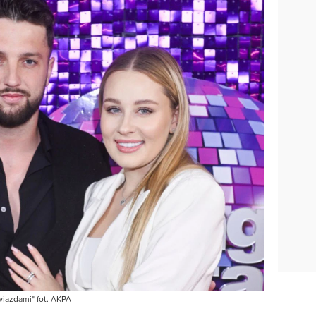
wiazdami" fot. AKPA