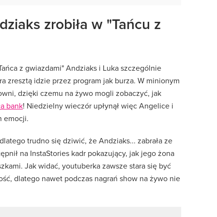
dziaks zrobiła w "Tańcu z
"Tańca z gwiazdami" Andziaks i Luka szczególnie
ra zresztą idzie przez program jak burza. W minionym
owni, dzięki czemu na żywo mogli zobaczyć, jak
ła bank
! Niedzielny wieczór upłynął więc Angelice i
 emocji.
 dlatego trudno się dziwić, że Andziaks... zabrała ze
ępnił na InstaStories kadr pokazujący, jak jego żona
szkami. Jak widać, youtuberka zawsze stara się być
ść, dlatego nawet podczas nagrań show na żywo nie