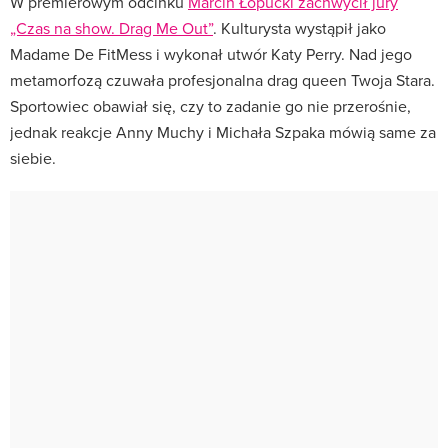
W premierowym odcinku
Marcin Łopucki zachwycił jury
„Czas na show. Drag Me Out”
. Kulturysta wystąpił jako
Madame De FitMess i wykonał utwór Katy Perry. Nad jego
metamorfozą czuwała profesjonalna drag queen Twoja Stara.
Sportowiec obawiał się, czy to zadanie go nie przerośnie,
jednak reakcje Anny Muchy i Michała Szpaka mówią same za
siebie.