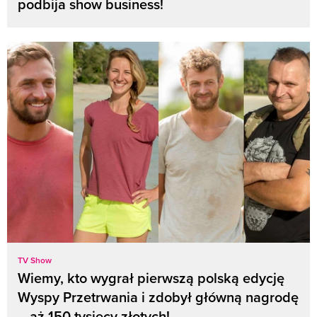
podbija show business!
TV Show
Wiemy, kto wygrał pierwszą polską edycję
Wyspy Przetrwania i zdobył główną nagrodę
– aż 150 tysięcy złotych!