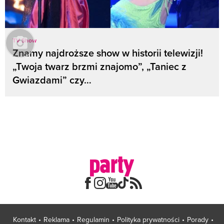
TV Show
Znamy najdroższe show w historii telewizji!
„Twoja twarz brzmi znajomo”, „Taniec z
Gwiazdami” czy…
Kontakt
Reklama
Regulamin
Polityka prywatności
Porady