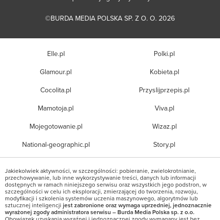
©BURDA MEDIA POLSKA SP. Z O. O. 2026
Elle.pl
Polki.pl
Glamour.pl
Kobieta.pl
Cocolita.pl
Przyslijprzepis.pl
Mamotoja.pl
Viva.pl
Mojegotowanie.pl
Wizaz.pl
National-geographic.pl
Story.pl
Jakiekolwiek aktywności, w szczególności: pobieranie, zwielokrotnianie,
przechowywanie, lub inne wykorzystywanie treści, danych lub informacji
dostępnych w ramach niniejszego serwisu oraz wszystkich jego podstron, w
szczególności w celu ich eksploracji, zmierzającej do tworzenia, rozwoju,
modyfikacji i szkolenia systemów uczenia maszynowego, algorytmów lub
sztucznej inteligencji
jest zabronione oraz wymaga uprzedniej, jednoznacznie
wyrażonej zgody administratora serwisu – Burda Media Polska sp. z o.o.
Obowiązek uzyskania wyraźnej i jednoznacznej zgody wymagany jest bez