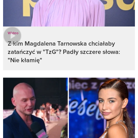
Wideo
Z kim Magdalena Tarnowska chciałaby
zatańczyć w "TzG"? Padły szczere słowa:
"Nie kłamię"