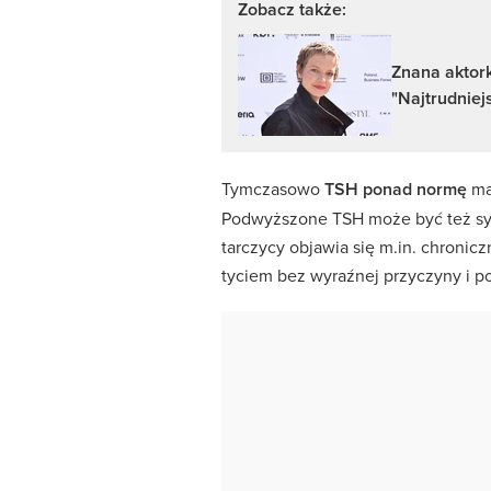
Zobacz także:
Znana aktork
"Najtrudniej
Tymczasowo
TSH ponad normę
maj
Podwyższone TSH może być też 
tarczycy objawia się m.in. chron
tyciem bez wyraźnej przyczyny i p