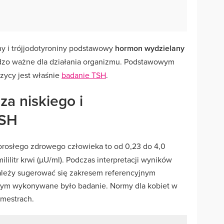
ny i trójjodotyroniny podstawowy
hormon wydzielany
rdzo ważne dla działania organizmu. Podstawowym
zycy jest właśnie
badanie TSH
.
za niskiego i
TSH
orosłego zdrowego człowieka to od 0,23 do 4,0
ililitr krwi (µU/ml). Podczas interpretacji wyników
ależy sugerować się zakresem referencyjnym
rym wykonywane było badanie. Normy dla kobiet w
ymestrach.