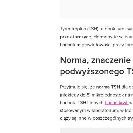
Tyreotropina (TSH) to obok tyroksy
przez tarczycę
. Hormony te są ba
badaniem prawidłowości pracy tarc
Norma, znaczenie 
podwyższonego 
Przyjmuje się, że
norma TSH
dla d
(niekiedy do 5) mikrojednostek na m
badania TSH i innych
badań krwi
n
stosowanym w laboratorium, w któ
ciąży są inne w poszczególnych tr