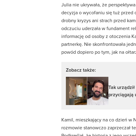
Julia nie ukrywała, że perspektywa
decyzja o wycofaniu się tuż przed 
drobny kryzys ani strach przed kame
odczuciu uderzała w fundament rela
informację od osoby z otoczenia Ka
partnerkę. Nie skonfrontowała je
powód dopiero po tym, jak na ołtar
Zobacz także:
Tak urządził
przyciągają
Kamil, mieszkający na co dzień w N
rozmowie stanowczo zaprzeczał te
Podkreślał, że historia z jego wcz