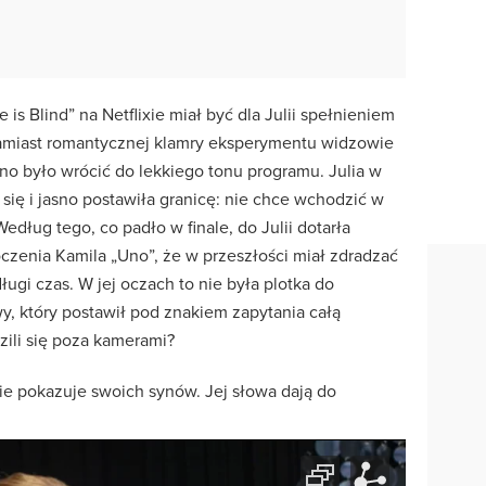
e is Blind” na Netflixie miał być dla Julii spełnieniem
 Zamiast romantycznej klamry eksperymentu widzowie
udno było wrócić do lekkiego tonu programu. Julia w
 się i jasno postawiła granicę: nie chce wchodzić w
dług tego, co padło w finale, do Julii dotarła
oczenia Kamila „Uno”, że w przeszłości miał zdradzać
ługi czas. W jej oczach to nie była plotka do
y, który postawił pod znakiem zapytania całą
zili się poza kamerami?
ie pokazuje swoich synów. Jej słowa dają do