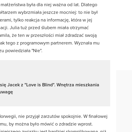
 małżeństwa była dla niej ważna od lat. Dlatego
ołtarzem wybrzmiała jeszcze mocniej: to nie był
rami, tylko reakcja na informację, która w jej
cji. Julia tuż przed ślubem miała otrzymać
mila, że ten w przeszłości miał zdradzać swoją
dnak tego z programowym partnerem. Wyznała mu
zu powiedziała "Nie".
 się Jacek z "Love is Blind". Wnętrza mieszkania
 uwagę
orwegii, nie przyjął zarzutów spokojnie. W finałowej
mu, by można było mówić o zdradzie wprost.
eśniejszego związku jest bardziej skomplikowana, niż