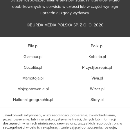
opublikowanych w serwisie w całości lub w części wymaga
uprzedniej zgody wydawcy.
©BURDA MEDIA POLSKA SP. Z O. O. 2026
Elle.pl
Polki.pl
Glamour.pl
Kobieta.pl
Cocolita.pl
Przyslijprzepis.pl
Mamotoja.pl
Viva.pl
Mojegotowanie.pl
Wizaz.pl
National-geographic.pl
Story.pl
Jakiekolwiek aktywności, w szczególności: pobieranie, zwielokrotnianie,
przechowywanie, lub inne wykorzystywanie treści, danych lub informacji
dostępnych w ramach niniejszego serwisu oraz wszystkich jego podstron, w
szczególności w celu ich eksploracji, zmierzającej do tworzenia, rozwoju,