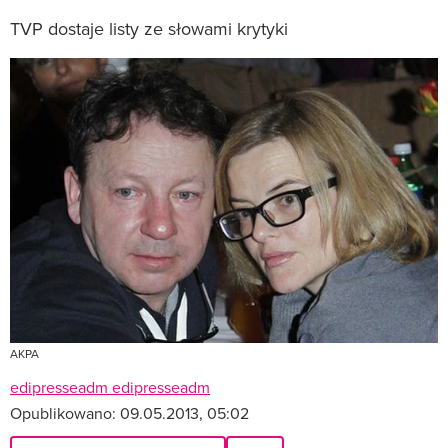
TVP dostaje listy ze słowami krytyki
AKPA
edipresseadm edipresseadm
Opublikowano:
09.05.2013, 05:02