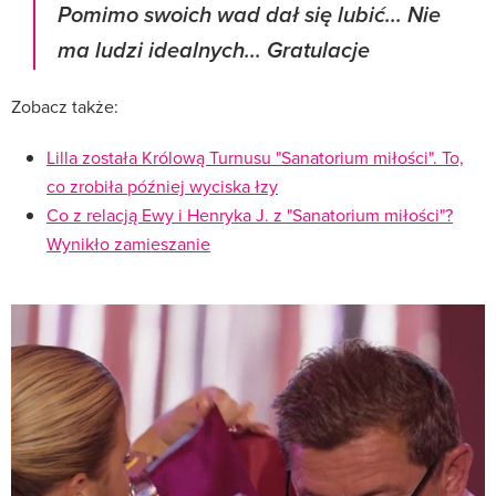
Pomimo swoich wad dał się lubić... Nie
ma ludzi idealnych... Gratulacje
Zobacz także:
Lilla została Królową Turnusu "Sanatorium miłości". To,
co zrobiła później wyciska łzy
Co z relacją Ewy i Henryka J. z "Sanatorium miłości"?
Wynikło zamieszanie