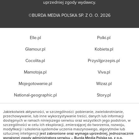
uprzedniej zgody wydawcy.
©BURDA MEDIA POLSKA SP. Z O. O. 2026
Elle.pl
Polki.pl
Glamour.pl
Kobieta.pl
Cocolita.pl
Przyslijprzepis.pl
Mamotoja.pl
Viva.pl
Mojegotowanie.pl
Wizaz.pl
National-geographic.pl
Story.pl
Jakiekolwiek aktywności, w szczególności: pobieranie, zwielokrotnianie,
przechowywanie, lub inne wykorzystywanie treści, danych lub informacji
dostępnych w ramach niniejszego serwisu oraz wszystkich jego podstron, w
szczególności w celu ich eksploracji, zmierzającej do tworzenia, rozwoju,
modyfikacji i szkolenia systemów uczenia maszynowego, algorytmów lub
sztucznej inteligencji
jest zabronione oraz wymaga uprzedniej, jednoznacznie
wyrażonej zgody administratora serwisu – Burda Media Polska sp. z o.o.