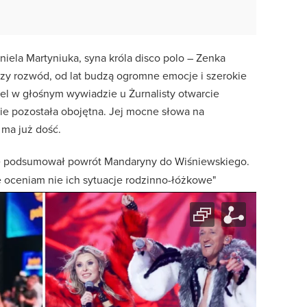
niela Martyniuka, syna króla disco polo – Zenka
szy rozwód, od lat budzą ogromne emocje i szerokie
l w głośnym wywiadzie u Żurnalisty otwarcie
 nie pozostała obojętna. Jej mocne słowa na
 ma już dość.
e podsumował powrót Mandaryny do Wiśniewskiego.
ie oceniam nie ich sytuacje rodzinno-łóżkowe"