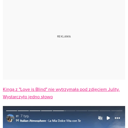
Kinga z "Love is Blind" nie wytrzymała pod zdjęciem Julity.
Wystarczyło jedno słowo