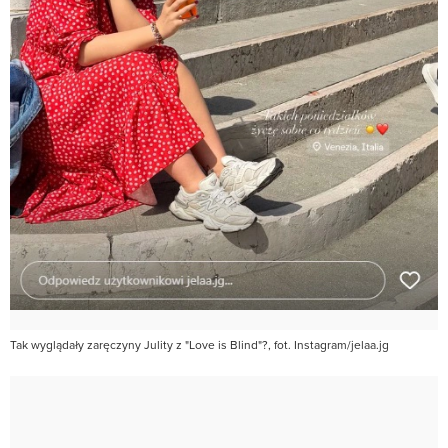
Tak wyglądały zaręczyny Julity z "Love is Blind"?, fot. Instagram/jelaa.jg