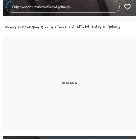
Tak wyglądały zaręczyny Julity z "Love is Blind"?, fot. Instagram/jelaa.jg