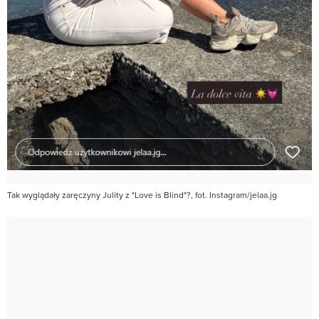
Tak wyglądały zaręczyny Julity z "Love is Blind"?, fot. Instagram/jelaa.jg