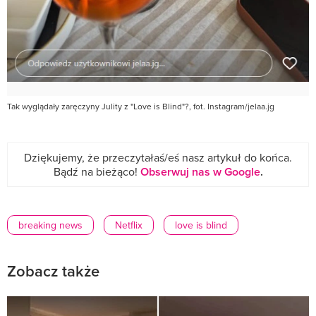
Tak wyglądały zaręczyny Julity z "Love is Blind"?, fot. Instagram/jelaa.jg
Dziękujemy, że przeczytałaś/eś nasz artykuł do końca.
Bądź na bieżąco!
Obserwuj nas w Google
.
breaking news
Netflix
love is blind
Zobacz także