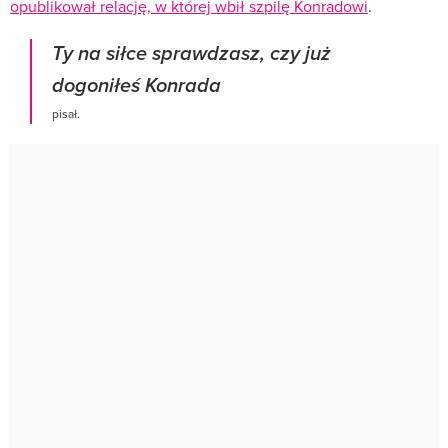
opublikował relację, w której wbił szpilę Konradowi
.
Ty na siłce sprawdzasz, czy już
dogoniłeś Konrada
pisał.