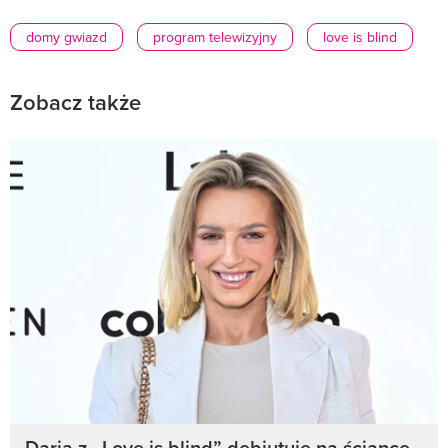
domy gwiazd
program telewizyjny
love is blind
Zobacz także
Daria z „Love is blind” debiutuje na ściance.