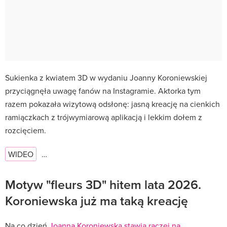
Sukienka z kwiatem 3D w wydaniu Joanny Koroniewskiej
przyciągnęła uwagę fanów na Instagramie. Aktorka tym
razem pokazała wizytową odsłonę: jasną kreację na cienkich
ramiączkach z trójwymiarową aplikacją i lekkim dołem z
rozcięciem.
WIDEO
…
Motyw "fleurs 3D" hitem lata 2026.
Koroniewska już ma taką kreację
Na co dzień
Joanna Koroniewska stawia raczej na