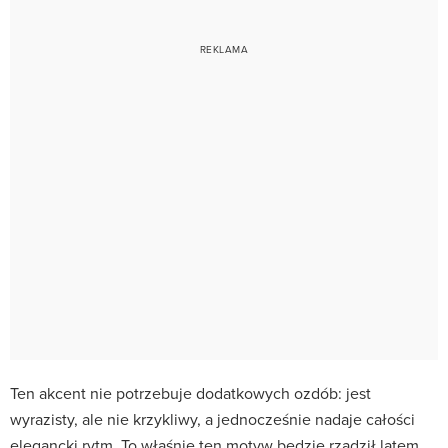
Ten akcent nie potrzebuje dodatkowych ozdób: jest
wyrazisty, ale nie krzykliwy, a jednocześnie nadaje całości
elegancki rytm. To właśnie ten motyw będzie rządził latem