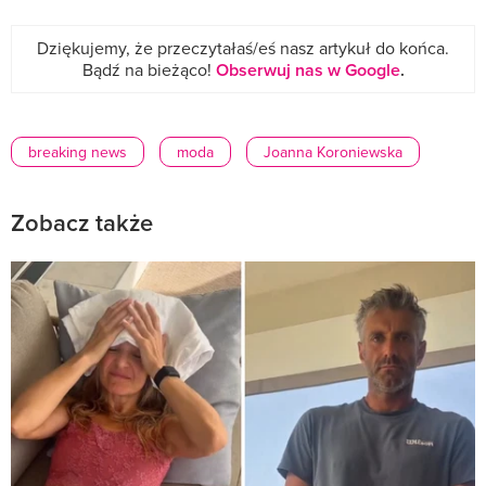
Dziękujemy, że przeczytałaś/eś nasz artykuł do końca.
Bądź na bieżąco!
Obserwuj nas w Google
.
breaking news
moda
Joanna Koroniewska
Zobacz także