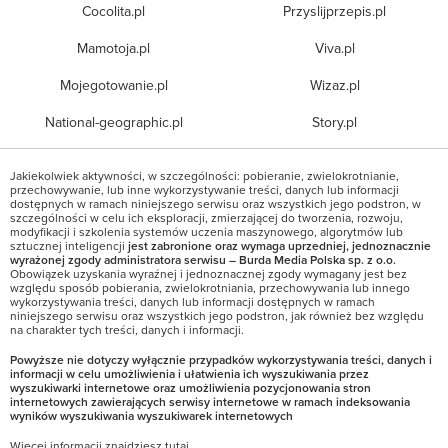
Cocolita.pl
Przyslijprzepis.pl
Mamotoja.pl
Viva.pl
Mojegotowanie.pl
Wizaz.pl
National-geographic.pl
Story.pl
Jakiekolwiek aktywności, w szczególności: pobieranie, zwielokrotnianie,
przechowywanie, lub inne wykorzystywanie treści, danych lub informacji
dostępnych w ramach niniejszego serwisu oraz wszystkich jego podstron, w
szczególności w celu ich eksploracji, zmierzającej do tworzenia, rozwoju,
modyfikacji i szkolenia systemów uczenia maszynowego, algorytmów lub
sztucznej inteligencji
jest zabronione oraz wymaga uprzedniej, jednoznacznie
wyrażonej zgody administratora serwisu – Burda Media Polska sp. z o.o.
Obowiązek uzyskania wyraźnej i jednoznacznej zgody wymagany jest bez
względu sposób pobierania, zwielokrotniania, przechowywania lub innego
wykorzystywania treści, danych lub informacji dostępnych w ramach
niniejszego serwisu oraz wszystkich jego podstron, jak również bez względu
na charakter tych treści, danych i informacji.
Powyższe nie dotyczy wyłącznie przypadków wykorzystywania treści, danych i
informacji w celu umożliwienia i ułatwienia ich wyszukiwania przez
wyszukiwarki internetowe oraz umożliwienia pozycjonowania stron
internetowych zawierających serwisy internetowe w ramach indeksowania
wyników wyszukiwania wyszukiwarek internetowych
Więcej informacji znajdziesz
tutaj
.