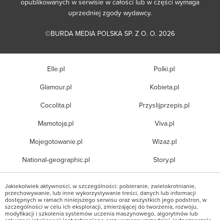
opublikowanych w serwisie w całości lub w części wymaga
uprzedniej zgody wydawcy.
©BURDA MEDIA POLSKA SP. Z O. O. 2026
Elle.pl
Polki.pl
Glamour.pl
Kobieta.pl
Cocolita.pl
Przyslijprzepis.pl
Mamotoja.pl
Viva.pl
Mojegotowanie.pl
Wizaz.pl
National-geographic.pl
Story.pl
Jakiekolwiek aktywności, w szczególności: pobieranie, zwielokrotnianie,
przechowywanie, lub inne wykorzystywanie treści, danych lub informacji
dostępnych w ramach niniejszego serwisu oraz wszystkich jego podstron, w
szczególności w celu ich eksploracji, zmierzającej do tworzenia, rozwoju,
modyfikacji i szkolenia systemów uczenia maszynowego, algorytmów lub