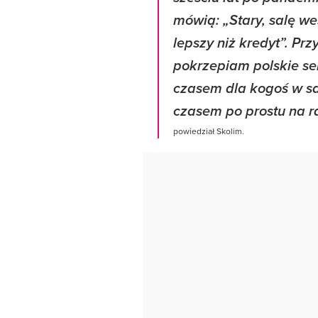
mówią: „Stary, salę we
lepszy niż kredyt”. Prz
pokrzepiam polskie se
czasem dla kogoś w s
czasem po prostu na r
powiedział Skolim.