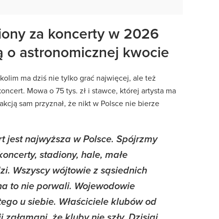
liony za koncerty w 2026
 o astronomicznej kwocie
olim ma dziś nie tylko grać najwięcej, ale też
ncert. Mowa o 75 tys. zł i stawce, której artysta ma
kcją sam przyznał, że nikt w Polsce nie bierze
t jest najwyższa w Polsce. Spójrzmy
oncerty, stadiony, hale, małe
dzi. Wszyscy wójtowie z sąsiednich
 na to nie porwali. Wojewodowie
 tego u siebie. Właściciele klubów od
 załamani, że kluby nie szły. Dzisiaj