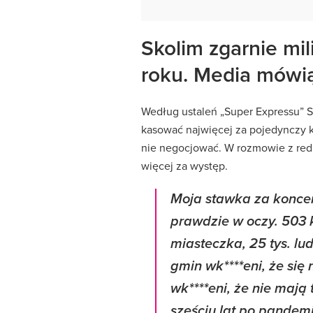
Skolim zgarnie mi
roku. Media mówią
Według ustaleń „Super Expressu” Sk
kasować najwięcej za pojedynczy ko
nie negocjować. W rozmowie z reda
więcej za występ.
Moja stawka za koncer
prawdzie w oczy. 503 k
miasteczka, 25 tys. lu
gmin wk****eni, że się
wk****eni, że nie mają
sześciu lat po pandemii