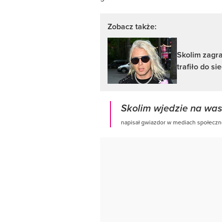
Zobacz także:
Skolim zagra
trafiło do sie
Skolim wjedzie na was
napisał gwiazdor w mediach społecz