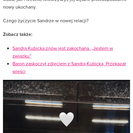
nowy ukochany.
Czego życzycie Sandrze w nowej relacji?
Zobacz także:
Sandra Kubicka znów jest zakochana. „Jestem w
związku”
Baron zaskoczył zdjęciem z Sandrą Kubicką. Przekazał
wieści