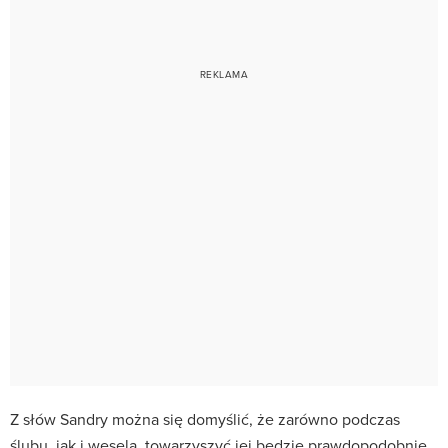
Z słów Sandry można się domyślić, że zarówno podczas
ślubu, jak i wesela, towarzyszyć jej będzie prawdopodobnie