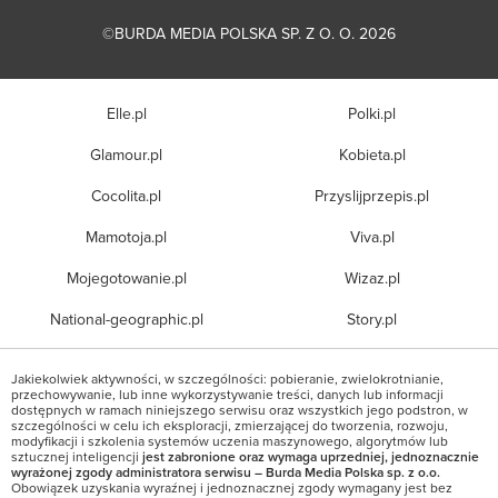
©BURDA MEDIA POLSKA SP. Z O. O. 2026
Elle.pl
Polki.pl
Glamour.pl
Kobieta.pl
Cocolita.pl
Przyslijprzepis.pl
Mamotoja.pl
Viva.pl
Mojegotowanie.pl
Wizaz.pl
National-geographic.pl
Story.pl
Jakiekolwiek aktywności, w szczególności: pobieranie, zwielokrotnianie,
przechowywanie, lub inne wykorzystywanie treści, danych lub informacji
dostępnych w ramach niniejszego serwisu oraz wszystkich jego podstron, w
szczególności w celu ich eksploracji, zmierzającej do tworzenia, rozwoju,
modyfikacji i szkolenia systemów uczenia maszynowego, algorytmów lub
sztucznej inteligencji
jest zabronione oraz wymaga uprzedniej, jednoznacznie
wyrażonej zgody administratora serwisu – Burda Media Polska sp. z o.o.
Obowiązek uzyskania wyraźnej i jednoznacznej zgody wymagany jest bez