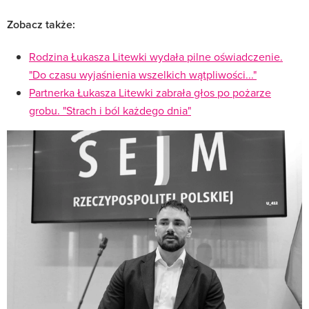
Zobacz także:
Rodzina Łukasza Litewki wydała pilne oświadczenie.
"Do czasu wyjaśnienia wszelkich wątpliwości..."
Partnerka Łukasza Litewki zabrała głos po pożarze
grobu. "Strach i ból każdego dnia"