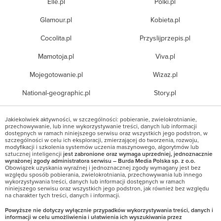
Elle.pl
Polki.pl
Glamour.pl
Kobieta.pl
Cocolita.pl
Przyslijprzepis.pl
Mamotoja.pl
Viva.pl
Mojegotowanie.pl
Wizaz.pl
National-geographic.pl
Story.pl
Jakiekolwiek aktywności, w szczególności: pobieranie, zwielokrotnianie,
przechowywanie, lub inne wykorzystywanie treści, danych lub informacji
dostępnych w ramach niniejszego serwisu oraz wszystkich jego podstron, w
szczególności w celu ich eksploracji, zmierzającej do tworzenia, rozwoju,
modyfikacji i szkolenia systemów uczenia maszynowego, algorytmów lub
sztucznej inteligencji
jest zabronione oraz wymaga uprzedniej, jednoznacznie
wyrażonej zgody administratora serwisu – Burda Media Polska sp. z o.o.
Obowiązek uzyskania wyraźnej i jednoznacznej zgody wymagany jest bez
względu sposób pobierania, zwielokrotniania, przechowywania lub innego
wykorzystywania treści, danych lub informacji dostępnych w ramach
niniejszego serwisu oraz wszystkich jego podstron, jak również bez względu
na charakter tych treści, danych i informacji.
Powyższe nie dotyczy wyłącznie przypadków wykorzystywania treści, danych i
informacji w celu umożliwienia i ułatwienia ich wyszukiwania przez