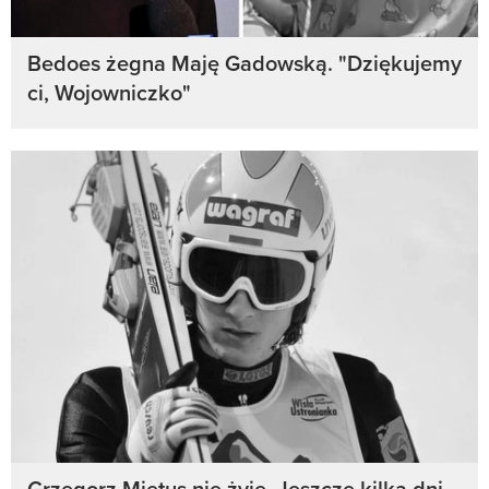
Bedoes żegna Maję Gadowską. "Dziękujemy
ci, Wojowniczko"
Grzegorz Miętus nie żyje. Jeszcze kilka dni