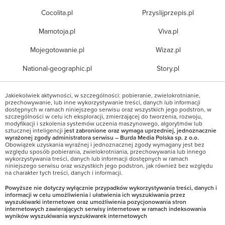
Cocolita.pl
Przyslijprzepis.pl
Mamotoja.pl
Viva.pl
Mojegotowanie.pl
Wizaz.pl
National-geographic.pl
Story.pl
Jakiekolwiek aktywności, w szczególności: pobieranie, zwielokrotnianie,
przechowywanie, lub inne wykorzystywanie treści, danych lub informacji
dostępnych w ramach niniejszego serwisu oraz wszystkich jego podstron, w
szczególności w celu ich eksploracji, zmierzającej do tworzenia, rozwoju,
modyfikacji i szkolenia systemów uczenia maszynowego, algorytmów lub
sztucznej inteligencji
jest zabronione oraz wymaga uprzedniej, jednoznacznie
wyrażonej zgody administratora serwisu – Burda Media Polska sp. z o.o.
Obowiązek uzyskania wyraźnej i jednoznacznej zgody wymagany jest bez
względu sposób pobierania, zwielokrotniania, przechowywania lub innego
wykorzystywania treści, danych lub informacji dostępnych w ramach
niniejszego serwisu oraz wszystkich jego podstron, jak również bez względu
na charakter tych treści, danych i informacji.
Powyższe nie dotyczy wyłącznie przypadków wykorzystywania treści, danych i
informacji w celu umożliwienia i ułatwienia ich wyszukiwania przez
wyszukiwarki internetowe oraz umożliwienia pozycjonowania stron
internetowych zawierających serwisy internetowe w ramach indeksowania
wyników wyszukiwania wyszukiwarek internetowych