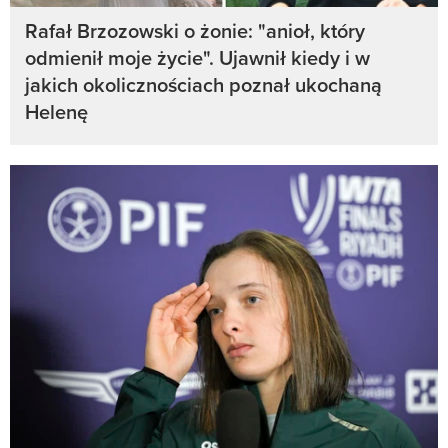
Rafał Brzozowski o żonie: "anioł, który
odmienił moje życie". Ujawnił kiedy i w
jakich okolicznościach poznał ukochaną
Helenę