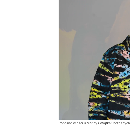
Radosne wieści u Mariny i Wojtka Szczęsnych.