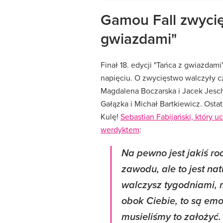
Gamou Fall zwycięz
gwiazdami"
Finał 18. edycji "Tańca z gwiazda
napięciu. O zwycięstwo walczyły c
Magdalena Boczarska i Jacek Jeschk
Gałązka i Michał Bartkiewicz. Ostat
Kulę!
Sebastian Fabijański, który uc
werdyktem
:
Na pewno jest jakiś r
zawodu, ale to jest na
walczysz tygodniami, m
obok Ciebie, to są emo
musieliśmy to założyć.