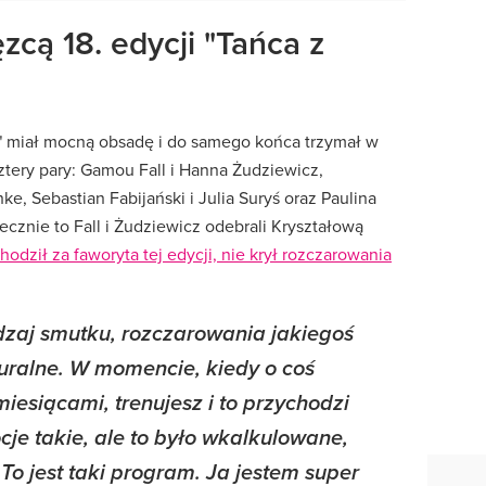
cą 18. edycji "Tańca z
mi" miał mocną obsadę i do samego końca trzymał w
ztery pary: Gamou Fall i Hanna Żudziewicz,
e, Sebastian Fabijański i Julia Suryś oraz Paulina
ecznie to Fall i Żudziewicz odebrali Kryształową
hodził za faworyta tej edycji, nie krył rozczarowania
odzaj smutku, rozczarowania jakiegoś
turalne. W momencie, kiedy o coś
iesiącami, trenujesz i to przychodzi
cje takie, ale to było wkalkulowane,
 To jest taki program. Ja jestem super