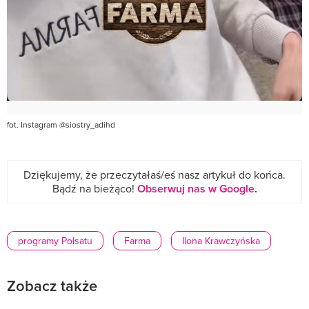
fot. Instagram @siostry_adihd
Dziękujemy, że przeczytałaś/eś nasz artykuł do końca.
Bądź na bieżąco!
Obserwuj nas w Google
.
programy Polsatu
Farma
Ilona Krawczyńska
Zobacz także