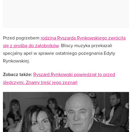
Przed pogrzebem
rodzina Ryszarda Rynkowskiego zwróciła
się z prośbą do żałobników
. Bliscy muzyka przekazali
specjalny apel w sprawie ostatniego pożegnania Edyty
Rynkowskiej.
Zobacz także:
Ryszard Rynkowski powiedział to przed
śledczymi. Znamy treść jego zeznań