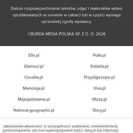
Dalsze rozpowszechnianie tekstów, zdjęć i materiałów wideo
opublikowanych w serwisie w całości lub w części wymaga
uprzedniej zgody wydawcy.
©BURDA MEDIA POLSKA SP. Z O. O. 2026
Elle.pl
Polki.pl
Glamour.pl
Kobieta.pl
Cocolita.pl
Przyslijprzepis.pl
Mamotoja.pl
Viva.pl
Mojegotowanie.pl
Wizaz.pl
National-geographic.pl
Story.pl
Jakiekolwiek aktywności, w szczególności: pobieranie, zwielokrotnianie,
przechowywanie, lub inne wykorzystywanie treści, danych lub informacji