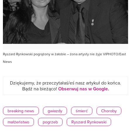
Ryszard Rynkowski pogrążony w żałobie – żona artysty nie żyje VIPHOTO/East
News
Dziękujemy, że przeczytałaś/eś nasz artykuł do końca.
Bądź na bieżąco!
Obserwuj nas w Google
.
breaking news
gwiazdy
śmierć
Choroby
małżeństwo
pogrzeb
Ryszard Rynkowski