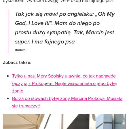
dystansem: zwróciła uwagę, że Prokop ma fajnego psa.
Tak jak się mówi po angielsku: „Oh My
God, I Love It!”. Mam do niego po
prostu dużą sympatię. Tak, Marcin jest
super. I ma fajnego psa
dodała.
Zobacz także:
Tylko u nas: Mery Spolsky ujawnia, co tak naprawdę
łączy ją z Prokopem. Nagle wspomniała o jego byłej
żonie
Burza po słowach byłej żony Marcina Prokopa. Musiała
się tłumaczyć