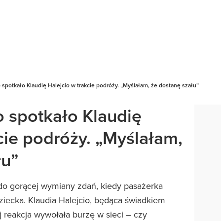
o spotkało Klaudię Halejcio w trakcie podróży. „Myślałam, że dostanę szału”
o spotkało Klaudię
cie podróży. „Myślałam,
łu”
do gorącej wymiany zdań, kiedy pasażerka
iecka. Klaudia Halejcio, będąca świadkiem
ej reakcja wywołała burzę w sieci – czy