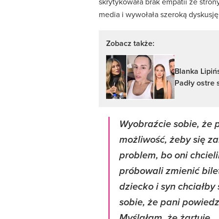
skrytykowała brak empatii ze stron
media i wywołała szeroką dyskusję 
Zobacz także:
Blanka Lipiń
Padły ostre
Wyobraźcie sobie, że p
możliwość, żeby się za
problem, bo oni chciel
próbowali zmienić bile
dziecko i syn chciałby
sobie, że pani powiedz
Myślałam, że żartuje