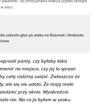
y pasażerki. Jej emocjonalna reakcja szybko obiegła
w sieci.
ska zabrała głos po ataku na Rozenek i Andziaks.
 słowa
oprosili panią, czy byłaby taka
mienić na miejsca, czy jej to sprawi
iby całą rodziną usiąść. Zwłaszcza że
ty, ale się nie udało. Że mają małe
 siedzieć przy oknie. Wyobraźcie
iała nie. Na co ja byłam w szoku.