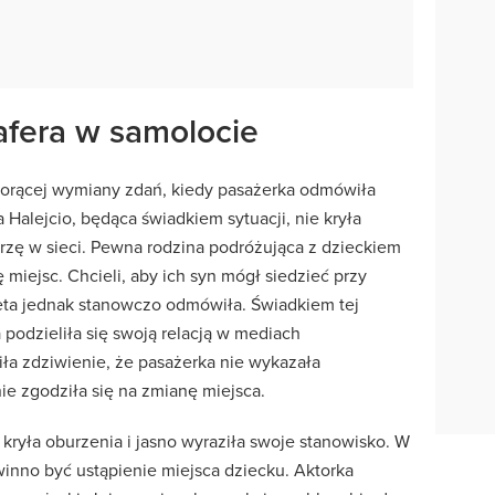
 afera w samolocie
gorącej wymiany zdań, kiedy pasażerka odmówiła
 Halejcio, będąca świadkiem sytuacji, nie kryła
urzę w sieci. Pewna rodzina podróżująca z dzieckiem
 miejsc. Chcieli, aby ich syn mógł siedzieć przy
ieta jednak stanowczo odmówiła. Świadkiem tej
a podzieliła się swoją relacją w mediach
ła zdziwienie, że pasażerka nie wykazała
nie zgodziła się na zmianę miejsca.
e kryła oburzenia i jasno wyraziła swoje stanowisko. W
winno być ustąpienie miejsca dziecku. Aktorka