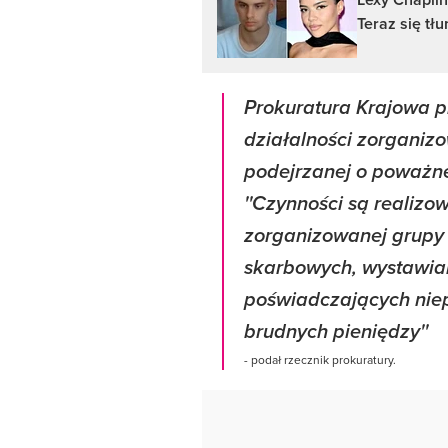
Teraz się tł
Prokuratura Krajowa 
działalności zorganiz
podejrzanej o poważne
''Czynności są realiz
zorganizowanej grupy 
skarbowych, wystawian
poświadczających niep
brudnych pieniędzy''
- podał rzecznik prokuratury.