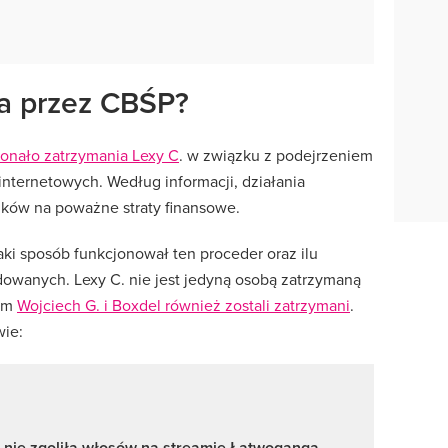
na przez CBŚP?
konało zatrzymania Lexy C
. w związku z podejrzeniem
 internetowych. Według informacji, działania
ników na poważne straty finansowe.
jaki sposób funkcjonował ten proceder oraz ilu
owanych. Lexy C. nie jest jedyną osobą zatrzymaną
wem
Wojciech G. i Boxdel również zostali zatrzymani
.
wie:
 nie zgoliła włosów na streamie Łatwoganga.