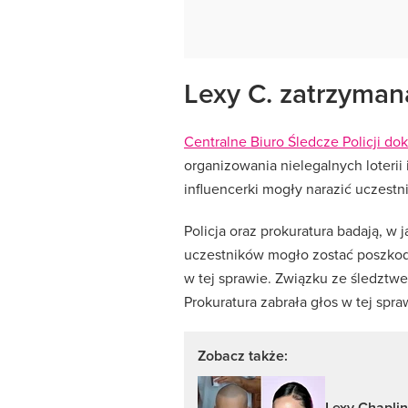
Lexy C. zatrzyma
Centralne Biuro Śledcze Policji do
organizowania nielegalnych loterii
influencerki mogły narazić uczest
Policja oraz prokuratura badają, w 
uczestników mogło zostać poszkod
w tej sprawie. Związku ze śledzt
Prokuratura zabrała głos w tej spra
Zobacz także:
Lexy Chaplin