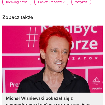
breaking news
Papież Franciszek
Watykan
Zobacz także
Michał Wiśniewski pokazał się z
najmłodszymi dziećmi i się zaczęło. Fani