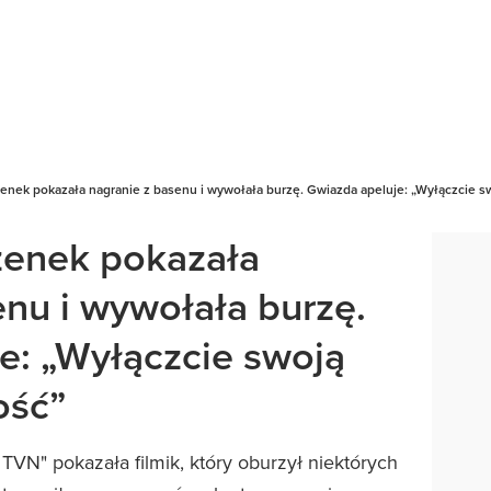
enek pokazała nagranie z basenu i wywołała burzę. Gwiazda apeluje: „Wyłączcie 
zenek pokazała
enu i wywołała burzę.
e: „Wyłączcie swoją
ość”
VN" pokazała filmik, który oburzył niektórych