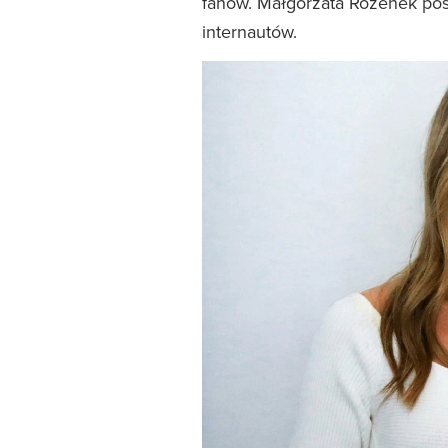
fanów. Małgorzata Rozenek pos
internautów.