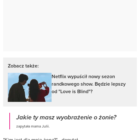
Zobacz także:
Netflix wypuścił nowy sezon
randkowego show. Będzie lepszy
od "Love is Blind"?
Jakie ty masz wyobrażenie o żonie?
zapytała mama Julii.
"Kim jest dla mnie żona?" - dopytał.