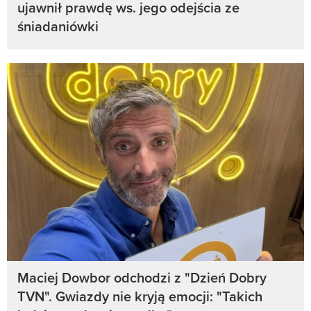
ujawnił prawdę ws. jego odejścia ze
śniadaniówki
Maciej Dowbor odchodzi z "Dzień Dobry
TVN". Gwiazdy nie kryją emocji: "Takich