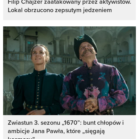
Filip Chajzer zaatakowany przez aktywistów.
Lokal obrzucono zepsutym jedzeniem
Zwiastun 3. sezonu „1670”: bunt chłopów i
ambicje Jana Pawła, które „sięgają