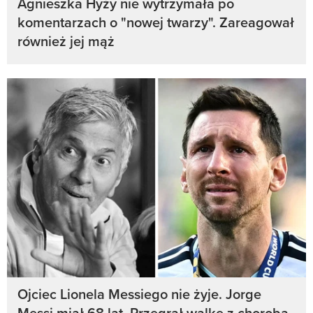
Agnieszka Hyży nie wytrzymała po
komentarzach o "nowej twarzy". Zareagował
również jej mąż
Ojciec Lionela Messiego nie żyje. Jorge
Messi miał 68 lat. Przegrał walkę z chorobą