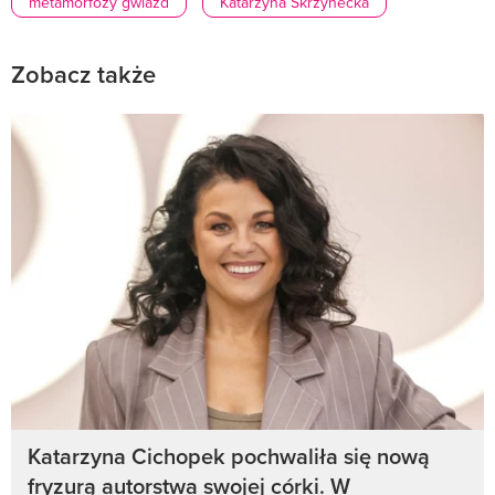
metamorfozy gwiazd
Katarzyna Skrzynecka
Zobacz także
Katarzyna Cichopek pochwaliła się nową
fryzurą autorstwa swojej córki. W