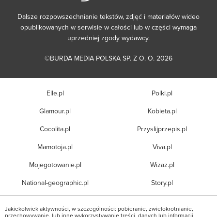
Dalsze rozpowszechnianie tekstów, zdjęć i materiałów wideo
opublikowanych w serwisie w całości lub w części wymaga
uprzedniej zgody wydawcy.
©BURDA MEDIA POLSKA SP. Z O. O. 2026
Elle.pl
Polki.pl
Glamour.pl
Kobieta.pl
Cocolita.pl
Przyslijprzepis.pl
Mamotoja.pl
Viva.pl
Mojegotowanie.pl
Wizaz.pl
National-geographic.pl
Story.pl
Jakiekolwiek aktywności, w szczególności: pobieranie, zwielokrotnianie,
przechowywanie, lub inne wykorzystywanie treści, danych lub informacji