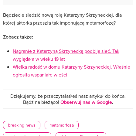
Będziecie śledzić nową rolę Katarzyny Skrzyneckiej, dla
której aktorka przeszła tak imponującą metamorfozę?
Zobacz także:
Nagranie z Katarzyną Skrzynecką podbija sieć. Tak
wyglądała w wieku 19 lat
Wielka radość w domu Katarzyny Skrzyneckiej. Właśnie
ogłosiła wspaniałe wieści
Dziękujemy, że przeczytałaś/eś nasz artykuł do końca.
Bądź na bieżąco!
Obserwuj nas w Google
.
breaking news
metamorfoza