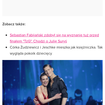
Zobacz także:
Sebastian Fabijański zdobył się na wyznanie tuż przed
finałem "TzG". Chodzi o Julię Suryś
Córka Żudziewicz i Jeschke mieszka jak księżniczka. Tak
wygląda pokoik dziecięcy