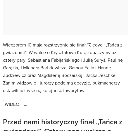
Wieczorem 10 maja rozstrzygnie się finał 17. edycji „Tańca z
gwiazdami”. W walce o Kryształową Kulę zobaczymy aż
cztery pary: Sebastiana Fabijańskiego i Julię Suryś, Paulinę
Gałązkę i Michała Bartkiewicza, Gamou Falla i Hannę
Żudziewicz oraz Magdalenę Boczarską i Jacka Jeschke.
Zanim widzowie i jurorzy podejmą decyzję, bukmacherzy
ustawili już własną kolejność faworytów.
WIDEO
…
Przed nami historyczny finał „Tańca z
gwiazdami”. Cztery pary walczą o