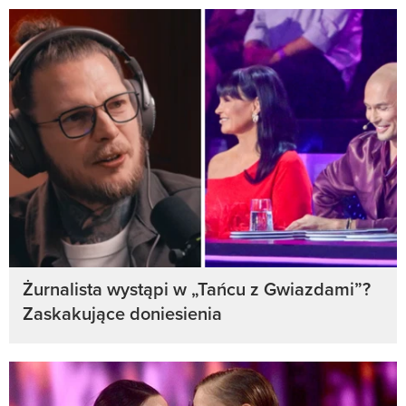
Żurnalista wystąpi w „Tańcu z Gwiazdami”?
Zaskakujące doniesienia