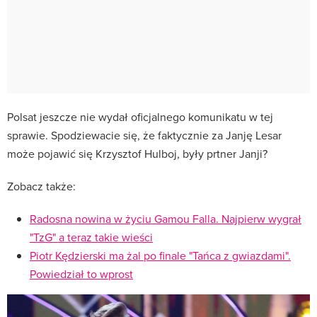
Polsat jeszcze nie wydał oficjalnego komunikatu w tej
sprawie. Spodziewacie się, że faktycznie za Janję Lesar
może pojawić się Krzysztof Hulboj, były prtner Janji?
Zobacz także:
Radosna nowina w życiu Gamou Falla. Najpierw wygrał
"TzG" a teraz takie wieści
Piotr Kędzierski ma żal po finale "Tańca z gwiazdami".
Powiedział to wprost