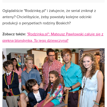
Oglądaliście "Rodzinkę.pl" i żałujecie, że serial zniknął z
anteny? Chcielibyście, żeby powstały kolejne odcinki
produkcji o perypetiach rodziny Boskich?
Zobacz także:
"Rodzinka.pl": Mateusz Pawłowski całuje się z
piękną blondynką. To jego dziewczyna?