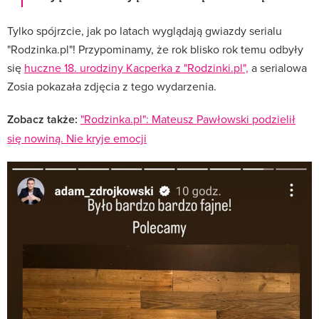
Tylko spójrzcie, jak po latach wyglądają gwiazdy serialu
"Rodzinka.pl"! Przypominamy, że rok blisko rok temu odbyły
się
huczne 18. urodziny Kacperka z "Rodzinki.pl",
a serialowa
Zosia pokazała zdjęcia z tego wydarzenia.
Zobacz także:
"Rodzinka.pl": Mateusz Pawłowski podzielił
się nowiną. Nie kryje emocji