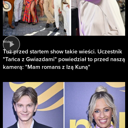
Wideo
Tuż przed startem show takie wieści. Uczestnik
"Tańca z Gwiazdami" powiedział to przed naszą
kamerą: "Mam romans z Izą Kuną"