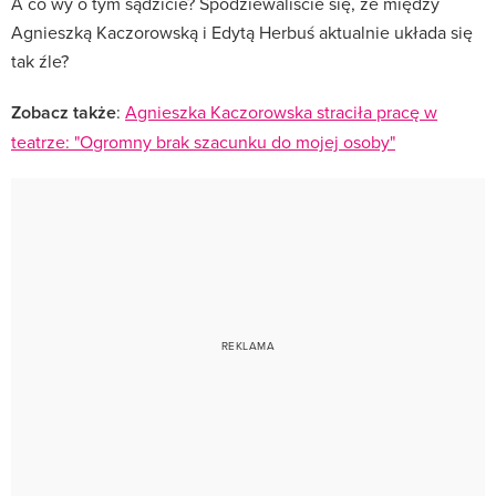
A co wy o tym sądzicie? Spodziewaliście się, że między
Agnieszką Kaczorowską i Edytą Herbuś aktualnie układa się
tak źle?
Zobacz także
:
Agnieszka Kaczorowska straciła pracę w
teatrze: "Ogromny brak szacunku do mojej osoby"