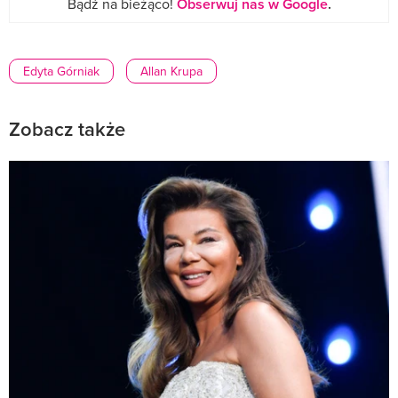
Bądź na bieżąco!
Obserwuj nas w Google
.
Edyta Górniak
Allan Krupa
Zobacz także