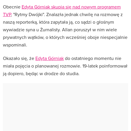
Obecnie
Edyta Górniak skupia się nad nowym programem
TVP
, "Rytmy Dwójki". Znalazła jednak chwilę na rozmowę z
naszą reporterką, która zapytała ją, co sądzi o głośnym
wywiadzie syna u Żurnalisty. Allan poruszył w nim wiele
prywatnych wątków, o których wcześniej oboje niespecjalnie
wspominali.
Okazało się, że
Edyta Górniak
do ostatniego momentu nie
miała pojęcia o planowanej rozmowie. 19-latek poinformował
ją dopiero, będąc w drodze do studia.