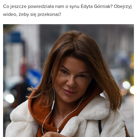
Co jeszcze powiedziała nam o synu Edyta Górniak? Obejrzyj
wideo, żeby się przekonać!