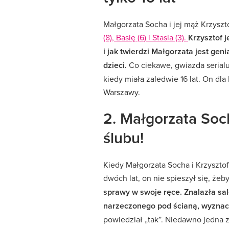
Małgorzata Socha i jej mąż Krzysz
(8), Basię (6) i Stasia (3).
Krzysztof 
i jak twierdzi Małgorzata jest gen
dzieci.
Co ciekawe, gwiazda serialu
kiedy miała zaledwie 16 lat. On dl
Warszawy.
2. Małgorzata So
ślubu!
Kiedy Małgorzata Socha i Krzysztof 
dwóch lat, on nie spieszył się, że
sprawy w swoje ręce. Znalazła sa
narzeczonego pod ścianą, wyznac
powiedział „tak”. Niedawno jedna z