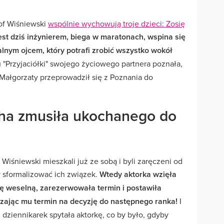
tof Wiśniewski
wspólnie wychowują troje dzieci: Zosię
jest dziś inżynierem, biega w maratonach, wspina się
ialnym ojcem, który potrafi zrobić wszystko wokół
 "Przyjaciółki" swojego życiowego partnera poznała,
a Małgorzaty przeprowadził się z Poznania do
cha zmusiła ukochanego do
Wiśniewski mieszkali już ze sobą i byli zaręczeni od
by sformalizować ich związek.
Wtedy aktorka wzięła
lę weselną, zarezerwowała termin i postawiła
zając mu termin na decyzję do następnego ranka!
I
 dziennikarek spytała aktorkę, co by było, gdyby