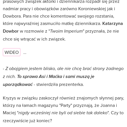
prasowych związek aktorki i dziennikarza rozpadł się przez
nadmiar pracy i obowiązków zarówno Koroniewskiej jak i
Dowbora. Para nie chce komentować swojego rozstania,
które najwyraźniej zasmuciło matkę dziennikarza.
Katarzyna
Dowbor
w rozmowie z "
" przyznała, że nie
Twoim Imperium
chce się wtrącać w ich związek.
WIDEO
…
- Z obojgiem jestem blisko, ale nie chcę brać strony żadnego
z nich.
To sprawa Asi i Maćka i sami muszą je
stwierdziła prezenterka.
uporządkować
-
Kryzys w związku zaskoczył również znajomych słynnej pary,
którzy na łamach magazynu "Party" przyznają, że Joanna i
Maciej "
". Czy to
nigdy wcześniej nie byli od siebie tak daleko
rzeczywiście już koniec?