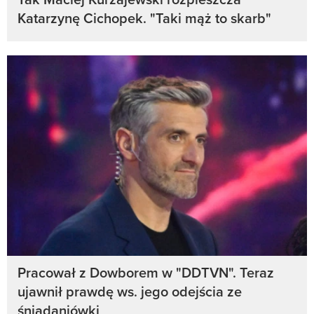
Katarzynę Cichopek. "Taki mąż to skarb"
Pracował z Dowborem w "DDTVN". Teraz
ujawnił prawdę ws. jego odejścia ze
śniadaniówki