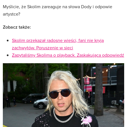
Myślicie, że Skolim zareaguje na słowa Dody i odpowie
artystce?
Zobacz także:
Skolim przekazał radosne wieści, fani nie kryją
zachwytów. Poruszenie w sieci
Zapytaliśmy Skolima o playback. Zaskakująca odpowiedź