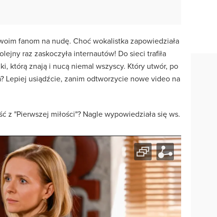
woim fanom na nudę. Choć wokalistka zapowiedziała
ejny raz zaskoczyła internautów! Do sieci trafiła
i, którą znają i nucą niemal wszyscy. Który utwór, po
a? Lepiej usiądźcie, zanim odtworzycie nowe video na
ść z "Pierwszej miłości"? Nagle wypowiedziała się ws.