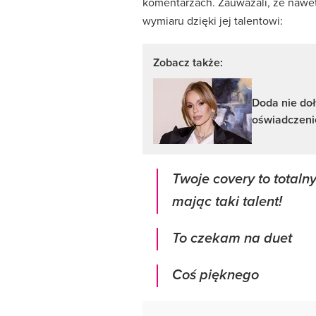
komentarzach. Zauważali, że nawe
wymiaru dzięki jej talentowi:
Zobacz także:
Doda nie doł
oświadczeni
Twoje covery to totaln
mając taki talent!
To czekam na duet
Coś pięknego