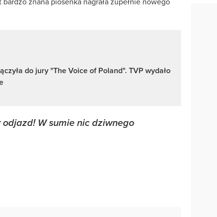
t bardzo znana piosenka nagrała zupełnie nowego
ączyła do jury "The Voice of Poland". TVP wydało
e
y odjazd! W sumie nic dziwnego