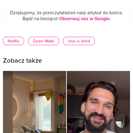
Dziękujemy, że przeczytałaś/eś nasz artykuł do końca.
Bądź na bieżąco!
Obserwuj nas w Google
.
Netflix
Dzień Matki
love is blind
Zobacz także