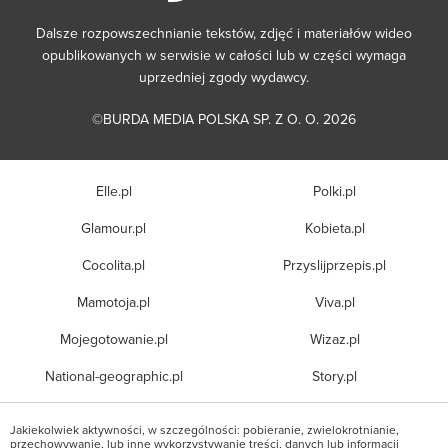
Dalsze rozpowszechnianie tekstów, zdjęć i materiałów wideo
opublikowanych w serwisie w całości lub w części wymaga
uprzedniej zgody wydawcy.
©BURDA MEDIA POLSKA SP. Z O. O. 2026
Elle.pl
Polki.pl
Glamour.pl
Kobieta.pl
Cocolita.pl
Przyslijprzepis.pl
Mamotoja.pl
Viva.pl
Mojegotowanie.pl
Wizaz.pl
National-geographic.pl
Story.pl
Jakiekolwiek aktywności, w szczególności: pobieranie, zwielokrotnianie,
przechowywanie, lub inne wykorzystywanie treści, danych lub informacji