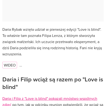
Daria Rybak wzięła udział w pierwszej edycji "Love is blind".
To właśnie tam poznała Filipa Lenza, z którym stworzyła
związek małżeński. Ich uczucie przetrwało eksperyment, a
dziś Daria podzieliła się inną rodzinną historią. Fani nie kryją
wzruszenia.
WIDEO
…
Daria i Filip wciąż są razem po "Love is
blind"
Daria i Filip z "Love is blind" pokazali mnóstwo wspólnych
zdjęć
po tym, jak w odcinku reunion potwierdzili, że wciąż są