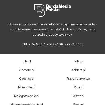
Dalsze rozpowszechnianie tekstów, zdjęć i materiałów wideo
opublikowanych w serwisie w całości lub w części wymaga
uprzedniej zgody wydawcy.
©BURDA MEDIA POLSKA SP. Z O. O. 2026
Elle.pl
Polki.pl
Glamour.pl
Kobieta.pl
Cocolita.pl
Przyslijprzepis.pl
Mamotoja.pl
Viva.pl
Mojegotowanie.pl
Wizaz.pl
National-geographic.pl
Story.pl