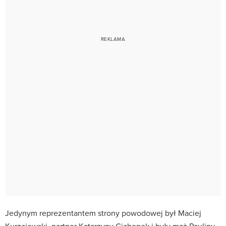
Jedynym reprezentantem strony powodowej był Maciej
Kurzajewski, partner Katarzyny Cichopek i były mąż Pauliny